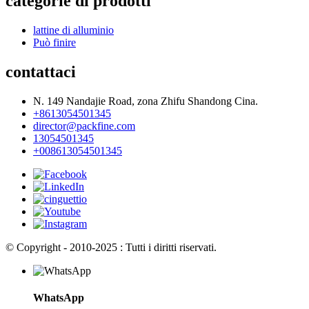
categorie di prodotti
lattine di alluminio
Può finire
contattaci
N. 149 Nandajie Road, zona Zhifu Shandong Cina.
+8613054501345
director@packfine.com
13054501345
+008613054501345
© Copyright - 2010-2025 : Tutti i diritti riservati.
WhatsApp