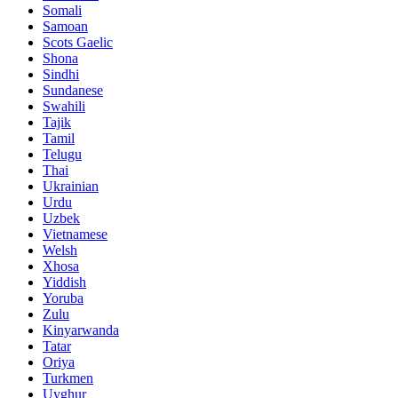
Somali
Samoan
Scots Gaelic
Shona
Sindhi
Sundanese
Swahili
Tajik
Tamil
Telugu
Thai
Ukrainian
Urdu
Uzbek
Vietnamese
Welsh
Xhosa
Yiddish
Yoruba
Zulu
Kinyarwanda
Tatar
Oriya
Turkmen
Uyghur