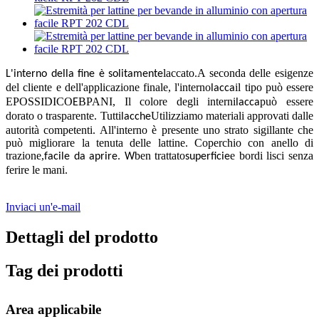
laccato
A seconda delle esigenze
L'interno della fine è solitamente
.
del cliente e dell'applicazione finale, l'interno
il tipo può essere
lacca
EPOSSIDICO
BPANI, Il colore degli interni
può essere
E
lacca
dorato o trasparente. Tutti
Utilizziamo materiali approvati dalle
lacche
autorità competenti. All'interno è presente uno strato sigillante che
può migliorare la tenuta delle lattine. Coperchio con anello di
trazione,
ben trattato
e bordi lisci senza
facile da aprire. W
superficie
ferire le mani.
Inviaci un'e-mail
Dettagli del prodotto
Tag dei prodotti
Area applicabile