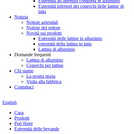
Estremità ad apertura completa in alluminio
Estremità inferiori dei coperchi delle lattine di
latta
Notizia
Notizie aziendali
Notizie del settore
Novità sui prodotti
Estremità delle lattine in alluminio
estremità della lattina in latta
Lattina di alluminio
Domande frequenti
Lattina di alluminio
Coperchi per lattine
Chi siamo
La nostra storia
Visita alla fabbrica
Contattaci
English
Casa
Prodotti
Può finire
Estremità delle bevande