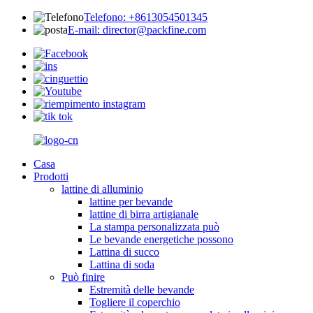
Telefono: +8613054501345
E-mail: director@packfine.com
Casa
Prodotti
lattine di alluminio
lattine per bevande
lattine di birra artigianale
La stampa personalizzata può
Le bevande energetiche possono
Lattina di succo
Lattina di soda
Può finire
Estremità delle bevande
Togliere il coperchio