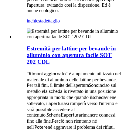
l'apertura, evitando così la dispersione. Ed è
anche ecologico.
inchiesta
dettaglio
Estremità per lattine per bevande in
alluminio con apertura facile SOT
202 CDL
“
" è ampiamente utilizzato nel
Rimani aggiornato
materiale di alluminio delle lattine per bevande.
Per tali fini, il limite dell'apertura
inciso sul
Sono
metallo e
rivettato in una posizione
la scheda
is
appropriata in modo che quando il
viene
scheda
sollevato, il
si romperà verso l'interno e
apertura
sarà possibile accedere al
contenuto.
E
rimanere connessi
Scheda
apertura
fino alla fine.
non rientrano né
Perciò,
nell'
né aggravare il problema dei rifiuti.
Potere