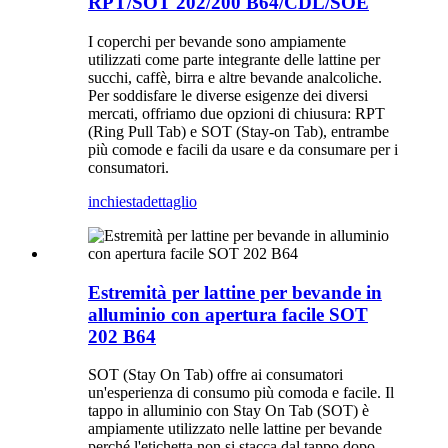
RPT/SOT 202/200 B64/CDL/SOE
I coperchi per bevande sono ampiamente
utilizzati come parte integrante delle lattine per
succhi, caffè, birra e altre bevande analcoliche.
Per soddisfare le diverse esigenze dei diversi
mercati, offriamo due opzioni di chiusura: RPT
(Ring Pull Tab) e SOT (Stay-on Tab), entrambe
più comode e facili da usare e da consumare per i
consumatori.
inchiesta
dettaglio
Estremità per lattine per bevande in
alluminio con apertura facile SOT
202 B64
SOT (Stay On Tab) offre ai consumatori
un'esperienza di consumo più comoda e facile. Il
tappo in alluminio con Stay On Tab (SOT) è
ampiamente utilizzato nelle lattine per bevande
perché l'etichetta non si stacca dal tappo dopo