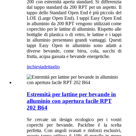
200 con estremità aperta standard. Si differenzia
dal tappo standard da 200 RPT per un aspetto. Il
tappo dello Standard Open End è più piccolo del
LOE (Large Open End). I tappi Easy Open End
in alluminio da 200 RPT vengono utilizzati come
coperchio per le lattine di alluminio. Rispetto alle
bottiglie di plastica o di vetro, le lattine e i tappi
in alluminio presentano grandi vantaggi. Questi
tappi Easy Open in alluminio sono adatti a
diverse bevande, come birra, cola, succhi di
frutta, acqua gassata e bevande energetiche.
inchiesta
dettaglio
Estremità per lattine per bevande in
alluminio con apertura facile RPT
202 B64
Se cercate un design ecologico per i vostri
coperchi per bevande, Packfine è la scelta
perfetta. Con angoli svasati e rinforzi esclusivi,
questo tappo utilizza il 10% di metallo in meno