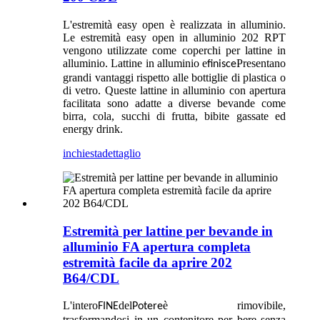
L'estremità easy open è realizzata in alluminio.
Le estremità easy open in alluminio 202 RPT
vengono utilizzate come coperchi per lattine in
alluminio. Lattine in alluminio e
Presentano
finisce
grandi vantaggi rispetto alle bottiglie di plastica o
di vetro. Queste lattine in alluminio con apertura
facilitata sono adatte a diverse bevande come
birra, cola, succhi di frutta, bibite gassate ed
energy drink.
inchiesta
dettaglio
Estremità per lattine per bevande in
alluminio FA apertura completa
estremità facile da aprire 202
B64/CDL
L'intero
del
è rimovibile,
FINE
Potere
trasformandosi in un contenitore per bere senza