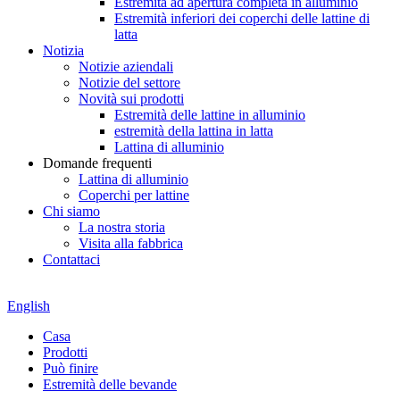
Estremità ad apertura completa in alluminio
Estremità inferiori dei coperchi delle lattine di
latta
Notizia
Notizie aziendali
Notizie del settore
Novità sui prodotti
Estremità delle lattine in alluminio
estremità della lattina in latta
Lattina di alluminio
Domande frequenti
Lattina di alluminio
Coperchi per lattine
Chi siamo
La nostra storia
Visita alla fabbrica
Contattaci
English
Casa
Prodotti
Può finire
Estremità delle bevande