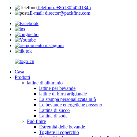
Telefono: +8613054501345
E-mail: director@packfine.com
Casa
Prodotti
lattine di alluminio
lattine per bevande
lattine di birra artigianale
La stampa personalizzata può
Le bevande energetiche possono
Lattina di succo
Lattina di soda
Può finire
Estremità delle bevande
Togliere il coperchio