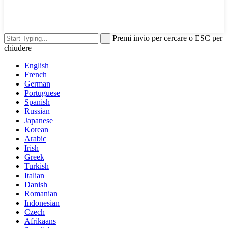
Premi invio per cercare o ESC per
chiudere
English
French
German
Portuguese
Spanish
Russian
Japanese
Korean
Arabic
Irish
Greek
Turkish
Italian
Danish
Romanian
Indonesian
Czech
Afrikaans