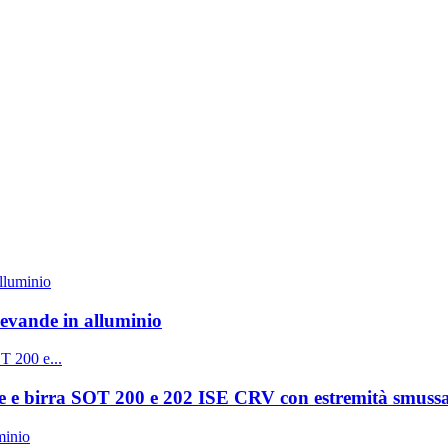
bevande in alluminio
nde e birra SOT 200 e 202 ISE CRV con estremità smussa