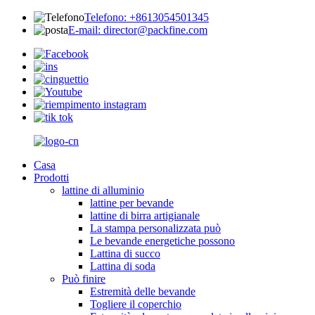
Telefono: +8613054501345
E-mail: director@packfine.com
Casa
Prodotti
lattine di alluminio
lattine per bevande
lattine di birra artigianale
La stampa personalizzata può
Le bevande energetiche possono
Lattina di succo
Lattina di soda
Può finire
Estremità delle bevande
Togliere il coperchio