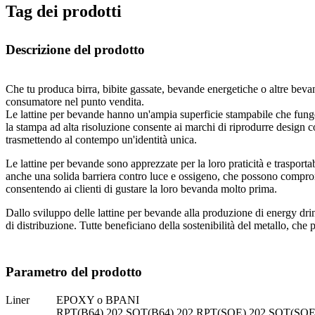
Tag dei prodotti
Descrizione del prodotto
Che tu produca birra, bibite gassate, bevande energetiche o altre bevan
consumatore nel punto vendita.
Le lattine per bevande hanno un'ampia superficie stampabile che funge d
la stampa ad alta risoluzione consente ai marchi di riprodurre design c
trasmettendo al contempo un'identità unica.
Le lattine per bevande sono apprezzate per la loro praticità e trasportabil
anche una solida barriera contro luce e ossigeno, che possono compromet
consentendo ai clienti di gustare la loro bevanda molto prima.
Dallo sviluppo delle lattine per bevande alla produzione di energy dr
di distribuzione. Tutte beneficiano della sostenibilità del metallo, che
Parametro del prodotto
Liner
EPOXY o BPANI
RPT(B64) 202,SOT(B64) 202,RPT(SOE) 202,SOT(SOE