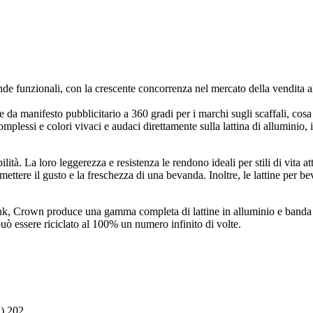
de funzionali, con la crescente concorrenza nel mercato della vendita al 
a manifesto pubblicitario a 360 gradi per i marchi sugli scaffali, cosa c
omplessi e colori vivaci e audaci direttamente sulla lattina di alluminio
ità. La loro leggerezza e resistenza le rendono ideali per stili di vita att
tere il gusto e la freschezza di una bevanda. Inoltre, le lattine per bev
ink, Crown produce una gamma completa di lattine in alluminio e banda s
 può essere riciclato al 100% un numero infinito di volte.
) 202