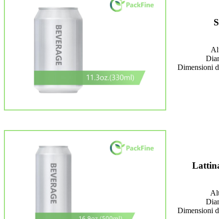
S
Al
Dia
Dimensioni d
Lattin
Al
Dia
Dimensioni d