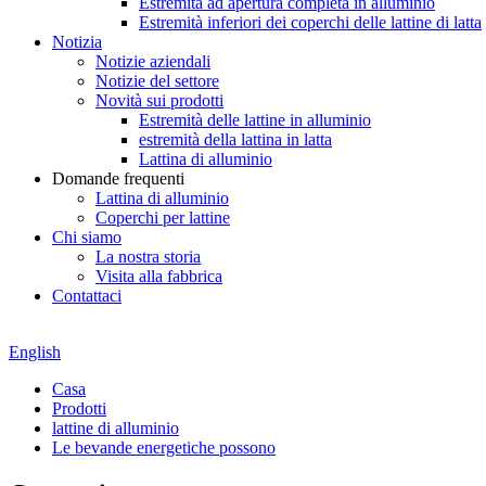
Estremità ad apertura completa in alluminio
Estremità inferiori dei coperchi delle lattine di latta
Notizia
Notizie aziendali
Notizie del settore
Novità sui prodotti
Estremità delle lattine in alluminio
estremità della lattina in latta
Lattina di alluminio
Domande frequenti
Lattina di alluminio
Coperchi per lattine
Chi siamo
La nostra storia
Visita alla fabbrica
Contattaci
English
Casa
Prodotti
lattine di alluminio
Le bevande energetiche possono